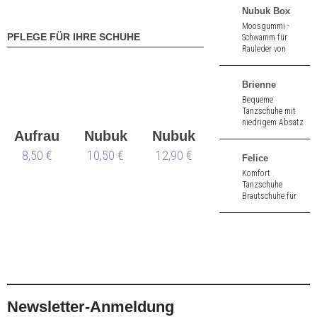
Veloursleder und
Nubuk Box
gold-silberfarbenes
Moosgummi -
Brokat.
PFLEGE FÜR IHRE SCHUHE
Schwamm für
Durchgehende
Rauleder von
Sohle. 1,0 cm hoher
Collonil.
Absatz.
Brienne
Bequeme
Tanzschuhe mit
niedrigem Absatz
Aufraubürste
Nubuk
Nubuk
aus schwarzem
Velourleder. 3,5 cm
8,50 €
10,50 €
&
12,90 €
Box
hoher Absatz.
Felice
Velours
Komfort
Tanzschuhe
Brautschuhe für
Damen mit
Fußstütze aus weiß
Seidensatin. 3,4 cm
hoher Absatz.
Newsletter-Anmeldung