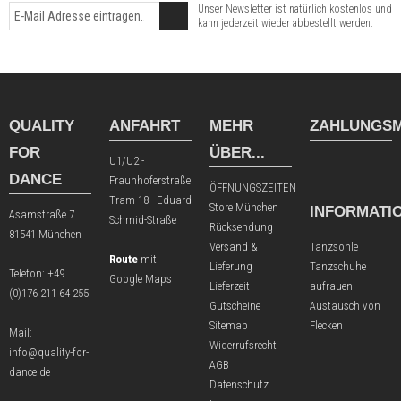
Unser Newsletter ist natürlich kostenlos und
kann jederzeit wieder abbestellt werden.
QUALITY
ANFAHRT
MEHR
ZAHLUNGSM
FOR
ÜBER...
U1/U2 -
DANCE
Fraunhoferstraße
ÖFFNUNGSZEITEN
Tram 18 - Eduard
Store München
INFORMATI
Asamstraße 7
Schmid-Straße
Rücksendung
81541 München
Versand &
Tanzsohle
Route
mit
Lieferung
Tanzschuhe
Telefon:
+49
Google Maps
Lieferzeit
aufrauen
(0)176 211 64 255
Gutscheine
Austausch von
Sitemap
Flecken
Mail:
Widerrufsrecht
info@quality-for-
AGB
dance.de
Datenschutz