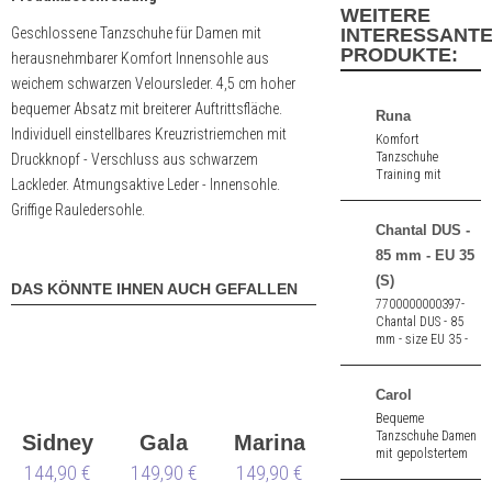
WEITERE
Geschlossene Tanzschuhe für Damen mit
INTERESSANT
PRODUKTE:
herausnehmbarer Komfort Innensohle aus
weichem schwarzen Veloursleder. 4,5 cm hoher
bequemer Absatz mit breiterer Auftrittsfläche.
Runa
Individuell einstellbares Kreuzristriemchen mit
Komfort
Tanzschuhe
Druckknopf - Verschluss aus schwarzem
Training mit
Lackleder. Atmungsaktive Leder - Innensohle.
Gelenkstütze aus
Griffige Rauledersohle.
schwarz Samtziege.
3,5 cm hoher
Chantal DUS -
Absatz.
85 mm - EU 35
(S)
DAS KÖNNTE IHNEN AUCH GEFALLEN
7700000000397-
Chantal DUS - 85
mm - size EU 35 -
shape standard (S)
Carol
Bequeme
Tanzschuhe Damen
Sidney
Gala
Marina
mit gepolstertem
144,90 €
149,90 €
149,90 €
Innenfutter aus
blauem