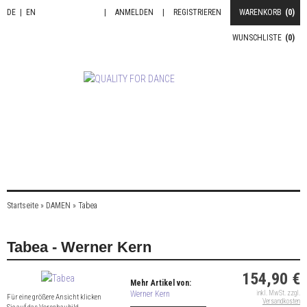
DE
|
EN
|
ANMELDEN
|
REGISTRIEREN
WARENKORB
(0)
WUNSCHLISTE
(0)
Startseite
»
DAMEN
»
Tabea
Tabea - Werner Kern
154,90 €
Mehr Artikel von:
Werner Kern
inkl. MwSt. zzgl.
Für eine größere Ansicht klicken
Versandkosten