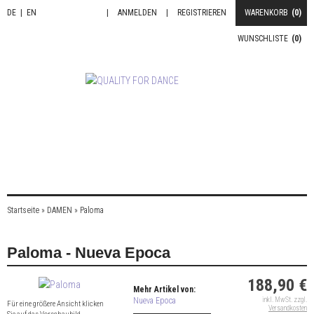
DE
|
EN
|
ANMELDEN
|
REGISTRIEREN
WARENKORB
(0)
WUNSCHLISTE
(0)
Startseite
»
DAMEN
»
Paloma
Paloma - Nueva Epoca
188,90 €
Mehr Artikel von:
Nueva Epoca
inkl. MwSt. zzgl.
Für eine größere Ansicht klicken
Versandkosten