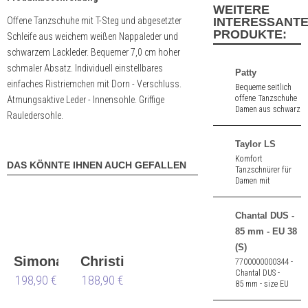
WEITERE
Offene Tanzschuhe mit T-Steg und abgesetzter
INTERESSANT
PRODUKTE:
Schleife aus weichem weißen Nappaleder und
schwarzem Lackleder. Bequemer 7,0 cm hoher
schmaler Absatz. Individuell einstellbares
Patty
einfaches Ristriemchen mit Dorn - Verschluss.
Bequeme seitlich
offene Tanzschuhe
Atmungsaktive Leder - Innensohle. Griffige
Damen aus schwarz
Rauledersohle.
Nappa. 8,0 cm
hoher Absatz.
Taylor LS
Komfort
DAS KÖNNTE IHNEN AUCH GEFALLEN
Tanzschnürer für
Damen mit
Gelenkstütze aus
schwarzem
Veloursleder in
Chantal DUS -
Kombination mit
85 mm - EU 38
schwarzem
Lackleder . 1,5 cm
(S)
hoher Absatz.
Simona
Christina
7700000000344 -
Ledersohle.
Chantal DUS -
198,90 €
188,90 €
85 mm - size EU
38 - shape
standard (S)