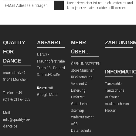
Unser Newsletter ist natürlich kostenlos und
kann jederzeit wieder abbestellt werden.
QUALITY
ANFAHRT
MEHR
ZAHLUNGSM
FOR
ÜBER...
U1/U2 -
DANCE
Fraunhoferstraße
ÖFFNUNGSZEITEN
Tram 18 - Eduard
Store München
INFORMATI
Asamstraße 7
Schmid-Straße
Rücksendung
81541 München
Versand &
Tanzsohle
Route
mit
Lieferung
Tanzschuhe
Telefon:
+49
Google Maps
Lieferzeit
aufrauen
(0)176 211 64 255
Gutscheine
Austausch von
Sitemap
Flecken
Mail:
Widerrufsrecht
info@quality-for-
AGB
dance.de
Datenschutz