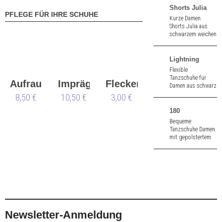
Shorts Julia
PFLEGE FÜR IHRE SCHUHE
Kurze Damen
Shorts Julia aus
schwarzem weichen
Supplex
Lightning
Flexible
Tanzschuhe für
Aufraubürste
Imprägnierspray
Flecken
Damen aus schwarz
Leder. Geteilte
8,50 €
Waterstop
10,50 €
Nueva
3,00 €
Sohle. Absatzhöhe
1,5" (ca. 4,0 cm).
Epoca
180
Bequeme
Tanzschuhe Damen
mit gepolstertem
Innenfutter aus
beige Strick.
Geteilte Sohle. 1,0
cm hoher Absatz.
Newsletter-Anmeldung