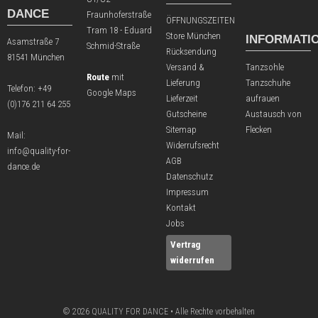
DANCE
Fraunhoferstraße
ÖFFNUNGSZEITEN
Tram 18 - Eduard
Store München
INFORMATI
Asamstraße 7
Schmid-Straße
Rücksendung
81541 München
Versand &
Tanzsohle
Route
mit
Lieferung
Tanzschuhe
Telefon:
+49
Google Maps
Lieferzeit
aufrauen
(0)176 211 64 255
Gutscheine
Austausch von
Sitemap
Flecken
Mail:
Widerrufsrecht
info@quality-for-
AGB
dance.de
Datenschutz
Impressum
Kontakt
Jobs
Vertrag
widerrufen
© 2026 QUALITY FOR DANCE • Alle Rechte vorbehalten