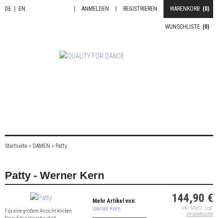
DE
|
EN
|
ANMELDEN
|
REGISTRIEREN
WARENKORB
(0)
WUNSCHLISTE
(0)
Startseite
»
DAMEN
»
Patty
Patty - Werner Kern
144,90 €
Mehr Artikel von:
Werner Kern
inkl. MwSt. zzgl.
Für eine größere Ansicht klicken
Versandkosten