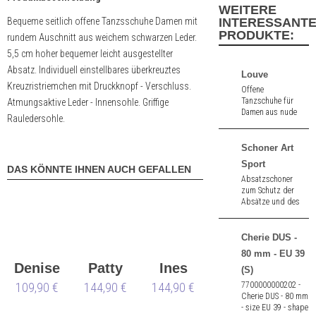
WEITERE
Bequeme seitlich offene Tanzsschuhe Damen mit
INTERESSANT
PRODUKTE:
rundem Auschnitt aus weichem schwarzen Leder.
5,5 cm hoher bequemer leicht ausgestellter
Absatz. Individuell einstellbares überkreuztes
Louve
Kreuzristriemchen mit Druckknopf - Verschluss.
Offene
Tanzschuhe für
Atmungsaktive Leder - Innensohle. Griffige
Damen aus nude
Rauledersohle.
Satin. 7,5 cm hoher
Absatz.
Schoner Art
Sport
DAS KÖNNTE IHNEN AUCH GEFALLEN
Absatzschoner
zum Schutz der
Absätze und des
Bodens aus
weichem griffigem
Kunststoff der
Cherie DUS -
Marke Art Sport by
80 mm - EU 39
Ray Rose.
Denise
Patty
Ines
(S)
7700000000202 -
109,90 €
144,90 €
144,90 €
Cherie DUS - 80 mm
- size EU 39 - shape