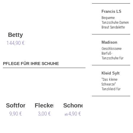
standard (S)
Francis LS
Bequeme
Tanzschuhe Damen
Braut Sandalette
mit kleiner
Betty
Zehenöffnung aus
weiß Satin. Mit
144,90 €
Madison
Ledersohle. 6,5 cm
Geschlossene
hoher Absatz.
Barfuß-
Tanzschuhe für
Damen aus
PFLEGE FÜR IHRE SCHUHE
schwarzem Velour.
Kleid Sylt
"Das kleine
Schwarze"
Tanzkleid für
Tango, Salsa und
Standard aus
weichem Jersey mit
Softformer
Flecken
Schoner
Raffungen und
9,90 €
Werner
3,00 €
Werner
4,90 €
Kimonoärmeln in
ab
Nachtschwarz.
Kern
Kern