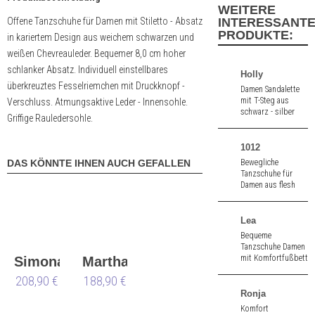
WEITERE
Offene Tanzschuhe für Damen mit Stiletto - Absatz
INTERESSANT
PRODUKTE:
in kariertem Design aus weichem schwarzen und
weißen Chevreauleder. Bequemer 8,0 cm hoher
schlanker Absatz. Individuell einstellbares
Holly
überkreuztes Fesselriemchen mit Druckknopf -
Damen Sandalette
mit T-Steg aus
Verschluss. Atmungsaktive Leder - Innensohle.
schwarz - silber
Griffige Rauledersohle.
Brokat und
schwarz Lack. 6,5
cm hoher Absatz.
1012
DAS KÖNNTE IHNEN AUCH GEFALLEN
Bewegliche
Tanzschuhe für
Damen aus flesh
Satin. 2,5" (ca. 6,5
cm) hoher Absatz.
Lea
Bequeme
Tanzschuhe Damen
mit Komfortfußbett
Simona
Martha
und T-Steg aus
208,90 €
LS
188,90 €
schwarz Velours.
4,5 cm hoher
Ronja
Absatz.
Komfort