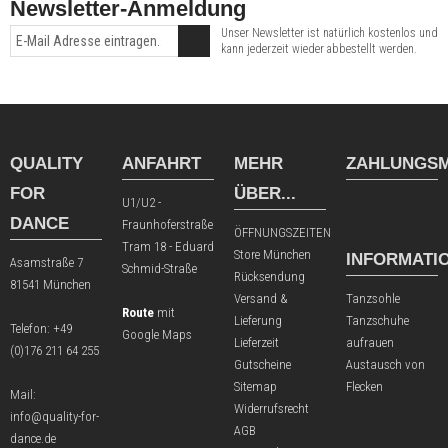
Newsletter-Anmeldung
Unser Newsletter ist natürlich kostenlos und
kann jederzeit wieder abbestellt werden.
QUALITY
ANFAHRT
MEHR
ZAHLUNGSM
FOR
ÜBER...
U1/U2 -
DANCE
Fraunhoferstraße
ÖFFNUNGSZEITEN
Tram 18 - Eduard
Store München
INFORMATI
Asamstraße 7
Schmid-Straße
Rücksendung
81541 München
Versand &
Tanzsohle
Route
mit
Lieferung
Tanzschuhe
Telefon:
+49
Google Maps
Lieferzeit
aufrauen
(0)176 211 64 255
Gutscheine
Austausch von
Sitemap
Flecken
Mail:
Widerrufsrecht
info@quality-for-
AGB
dance.de