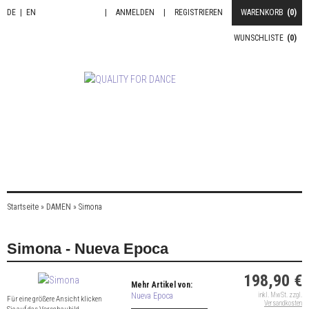
DE
|
EN
|
ANMELDEN
|
REGISTRIEREN
WARENKORB
(0)
WUNSCHLISTE
(0)
Startseite
»
DAMEN
»
Simona
Simona - Nueva Epoca
198,90 €
Mehr Artikel von:
Nueva Epoca
inkl. MwSt. zzgl.
Für eine größere Ansicht klicken
Versandkosten