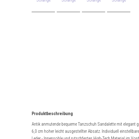
Produktbeschreibung
Antik anmutende bequeme Tanzschuh Sandalette mit elegant 
6,0 cm hoher leicht ausgestellter Absatz. Individuell einstell
Leder - Innensohle und rutschfestes High-Tech Material im Vorde