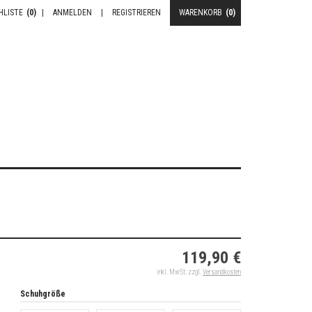
HLISTE
(0)
|
ANMELDEN
|
REGISTRIEREN
WARENKORB
(0)
119,90 €
inkl. MwSt. zzgl.
Versandkosten
Schuhgröße