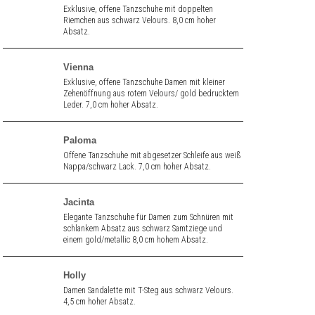
Exklusive, offene Tanzschuhe mit doppelten
Riemchen aus schwarz Velours. 8,0 cm hoher
Absatz.
Vienna
Exklusive, offene Tanzschuhe Damen mit kleiner
Zehenöffnung aus rotem Velours/ gold bedrucktem
Leder. 7,0 cm hoher Absatz.
Paloma
Offene Tanzschuhe mit abgesetzer Schleife aus weiß
Nappa/schwarz Lack. 7,0 cm hoher Absatz.
Jacinta
Elegante Tanzschuhe für Damen zum Schnüren mit
schlankem Absatz aus schwarz Samtziege und
einem gold/metallic 8,0 cm hohem Absatz.
Holly
Damen Sandalette mit T-Steg aus schwarz Velours.
4,5 cm hoher Absatz.