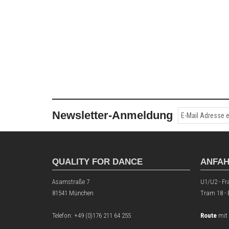
Newsletter-Anmeldung
QUALITY FOR DANCE
ANFA
Asamstraße 7
U1/U2 - Fr
81541 München
Tram 18 -
Telefon:
+49 (0)176 211 64 255
Route
mit