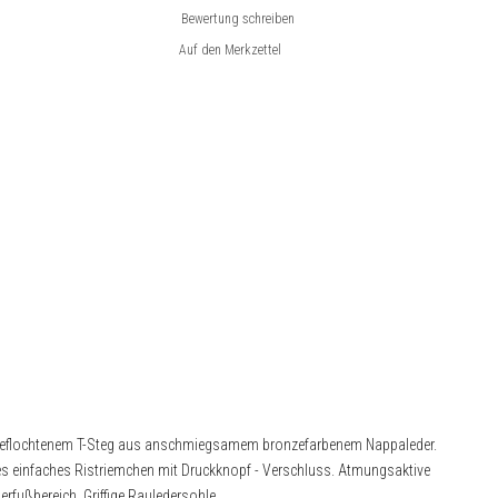
Bewertung schreiben
geflochtenem T-Steg aus anschmiegsamem bronzefarbenem Nappaleder.
bares einfaches Ristriemchen mit Druckknopf - Verschluss. Atmungsaktive
rfußbereich. Griffige Rauledersohle.