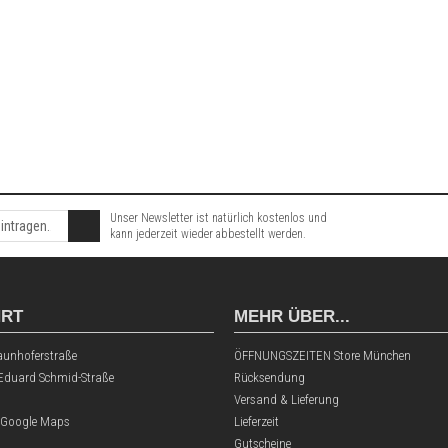
Unser Newsletter ist natürlich kostenlos und
kann jederzeit wieder abbestellt werden.
HRT
MEHR ÜBER...
aunhoferstraße
ÖFFNUNGSZEITEN Store München
 Eduard Schmid-Straße
Rücksendung
Versand & Lieferung
 Google Maps
Lieferzeit
Gutscheine