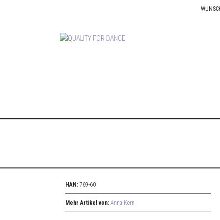
WUNSC
HAN:
769-60
Mehr Artikel von:
Anna Kern