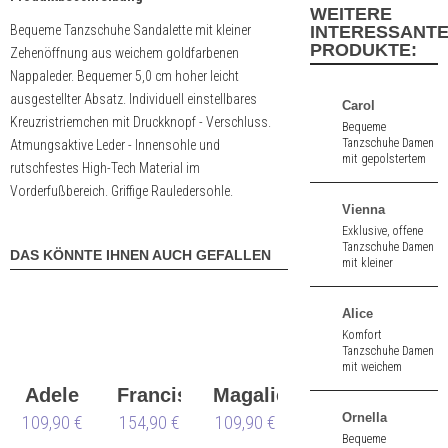
WEITERE
Bequeme Tanzschuhe Sandalette mit kleiner
INTERESSANT
PRODUKTE:
Zehenöffnung aus weichem goldfarbenen
Nappaleder. Bequemer 5,0 cm hoher leicht
ausgestellter Absatz. Individuell einstellbares
Carol
Kreuzristriemchen mit Druckknopf - Verschluss.
Bequeme
Tanzschuhe Damen
Atmungsaktive Leder - Innensohle und
mit gepolstertem
rutschfestes High-Tech Material im
Innenfutter aus
Vorderfußbereich. Griffige Rauledersohle.
weißem Leder und
silbernem Brokat.
Vienna
Durchgehende
Exklusive, offene
Sohle. 1,0 cm hoher
Tanzschuhe Damen
DAS KÖNNTE IHNEN AUCH GEFALLEN
Absatz.
mit kleiner
Zehenöffnung aus
rotem Velours/
gold bedrucktem
Alice
Leder. 7,0 cm hoher
Komfort
Absatz.
Tanzschuhe Damen
mit weichem
Fußbett aus
Adele
Francis
Magalie
schwarz Nappa. 3,5
cm hoher Absatz.
Ornella
109,90 €
154,90 €
109,90 €
Bequeme