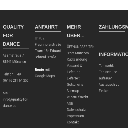
QUALITY
ANFAHRT
MEHR
ZAHLUNGSM
FOR
ÜBER...
U1/U2 -
DANCE
Fraunhoferstraße
ÖFFNUNGSZEITEN
Tram 18 - Eduard
Store München
INFORMATI
Asamstraße 7
Schmid-Straße
Rücksendung
81541 München
Versand &
Tanzsohle
Route
mit
Lieferung
Tanzschuhe
Telefon:
+49
Google Maps
Lieferzeit
aufrauen
(0)176 211 64 255
Gutscheine
Austausch von
Sitemap
Flecken
Mail:
Widerrufsrecht
info@quality-for-
AGB
dance.de
Datenschutz
Impressum
Kontakt