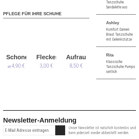
Tanzschuhe
Sandalette aus
hautfarbenem
PFLEGE FÜR IHRE SCHUHE
Glanzvelour. 7,0 cm
hoher Absatz.
Ashley
Komfort Damen
Braut Tanzschuhe
mit Gelenkstütze
aus weiß
Seidensatin. 6,0 cm
hoher Absatz.
Rita
Schoner
Flecken
Aufraubürste
Klassische
Anna
4,90 €
Anna
3,00 €
8,50 €
Tanzschuhe Pumps
ab
seitlich
Kern
Kern
geschlossen aus
flesh Satin. 6,5 cm
hoher Absatz.
Newsletter-Anmeldung
Unser Newsletter ist natürlich kostenlos und
kann jederzeit wieder abbestellt werden.