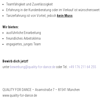
Teamfähigkeit und Zuverlässigkeit
Erfahrung in der Kundenberatung oder im Verkauf ist wünschenswert
Tanzerfahrung ist von Vorteil, jedoch
kein Muss
Wir bieten:
ausführliche Einarbeitung
freundliches Arbeitsklima
engagiertes, junges Team
Bewirb dich jetzt!
unter
bewerbung
@quality-for-dance.de
oder Tel.:
+49
176 211 64 255
QUALITY FOR DANCE – Asamstraße 7 – 81541 München
www.quality-for-dance.de