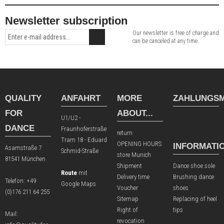
Newsletter subscription
Our newsletter is free of charge and
can be canceled at any time.
QUALITY
ANFAHRT
MORE
ZAHLUNGSM
FOR
ABOUT...
U1/U2 -
DANCE
Fraunhoferstraße
return
Tram 18 - Eduard
OPENING HOURS
INFORMATI
Asamstraße 7
Schmid-Straße
store Munich
81541 München
Shipment
Dance shoe sole
Route
mit
Delivery time
Brushing dance
Telefon:
+49
Google Maps
Voucher
shoes
(0)176 211 64 255
Sitemap
Replacing of heel
Right of
tips
Mail:
revocation