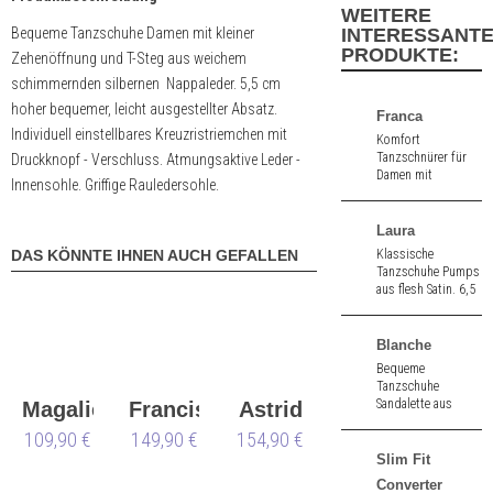
WEITERE
Bequeme Tanzschuhe Damen mit kleiner
INTERESSANT
PRODUKTE:
Zehenöffnung und T-Steg aus weichem
schimmernden silbernen Nappaleder. 5,5 cm
hoher bequemer, leicht ausgestellter Absatz.
Franca
Individuell einstellbares Kreuzristriemchen mit
Komfort
Tanzschnürer für
Druckknopf - Verschluss. Atmungsaktive Leder -
Damen mit
Innensohle. Griffige Rauledersohle.
Gelenkstütze aus
schwarz Velours.
1,5 cm hoher
Laura
Absatz.
DAS KÖNNTE IHNEN AUCH GEFALLEN
Klassische
Tanzschuhe Pumps
aus flesh Satin. 6,5
cm hoher Absatz.
Blanche
Bequeme
Tanzschuhe
Sandalette aus
Magalie
Francis
Astrid
bronze Seidensatin.
109,90 €
149,90 €
154,90 €
6,0 cm hoher
Absatz.
Slim Fit
Converter