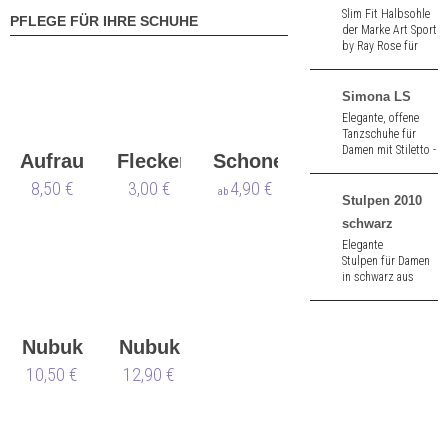
Slim Fit Halbsohle
PFLEGE FÜR IHRE SCHUHE
der Marke Art Sport
by Ray Rose für
Tanzschuhe
schwarz.
Simona LS
Elegante, offene
Tanzschuhe für
Damen mit Stiletto -
Aufraubürste
Flecken
Schoner
Absatz aus
schwarz/weiß
8,50 €
Werner
3,00 €
Werner
4,90 €
ab
Chevreau. Mit
Stulpen 2010
Kern
Kern
Ledersohle. 8,0 cm
schwarz
hoher Absatz.
Elegante
Stulpen für Damen
in schwarz aus
Acrylic.
Nubuk
Nubuk
10,50 €
&
12,90 €
Box
Velours