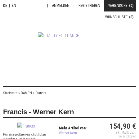
DE
|
EN
|
ANMELDEN
|
REGISTRIEREN
WARENKORB
(0)
WUNSCHLISTE
(0)
Startseite
»
DAMEN
»
Francis
Francis - Werner Kern
154,90 €
Mehr Artikel von:
Werner Kern
inkl. MwSt. zzgl.
Für eine größere Ansicht klicken
Versandkosten