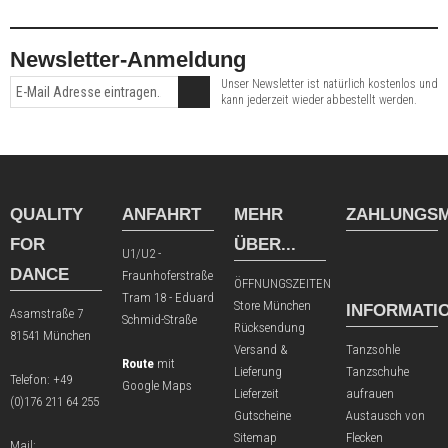
Newsletter-Anmeldung
Unser Newsletter ist natürlich kostenlos und
kann jederzeit wieder abbestellt werden.
QUALITY
ANFAHRT
MEHR
ZAHLUNGSM
FOR
ÜBER...
U1/U2 -
DANCE
Fraunhoferstraße
ÖFFNUNGSZEITEN
Tram 18 - Eduard
Store München
INFORMATI
Asamstraße 7
Schmid-Straße
Rücksendung
81541 München
Versand &
Tanzsohle
Route
mit
Lieferung
Tanzschuhe
Telefon:
+49
Google Maps
Lieferzeit
aufrauen
(0)176 211 64 255
Gutscheine
Austausch von
Sitemap
Flecken
Mail: