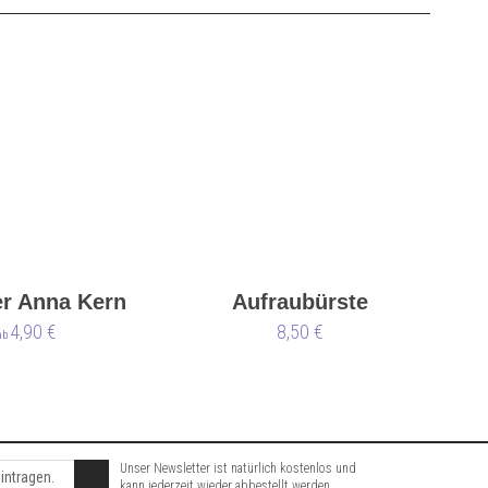
r Anna Kern
Aufraubürste
4,90 €
8,50 €
ab
Unser Newsletter ist natürlich kostenlos und
kann jederzeit wieder abbestellt werden.