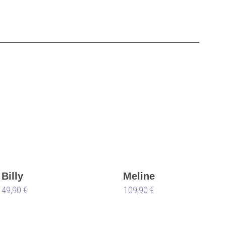
Billy
Meline
149,90 €
109,90 €