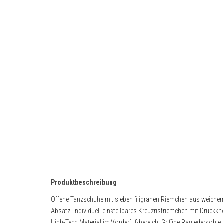
Produktbeschreibung
Offene Tanzschuhe mit sieben filigranen Riemchen aus weichem 
Absatz. Individuell einstellbares Kreuzristriemchen mit Druckk
High-Tech Material im Vorderfußbereich. Griffige Rauledersohle.