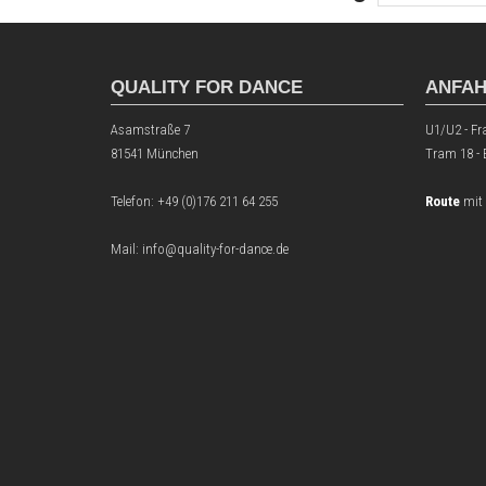
QUALITY FOR DANCE
ANFA
Asamstraße 7
U1/U2 - Fr
81541 München
Tram 18 -
Telefon:
+49 (0)176 211 64 255
Route
mit
Mail: info@quality-for-dance.de