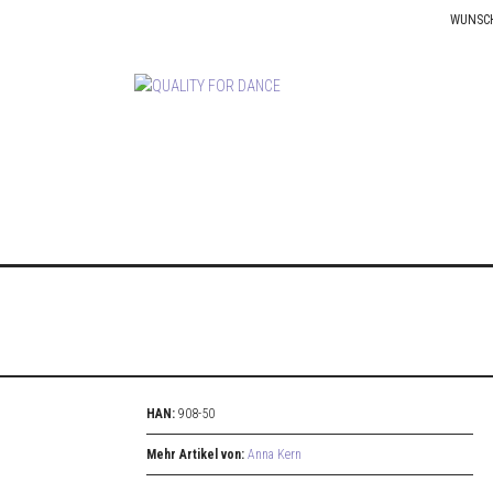
WUNSC
HAN:
908-50
Mehr Artikel von:
Anna Kern