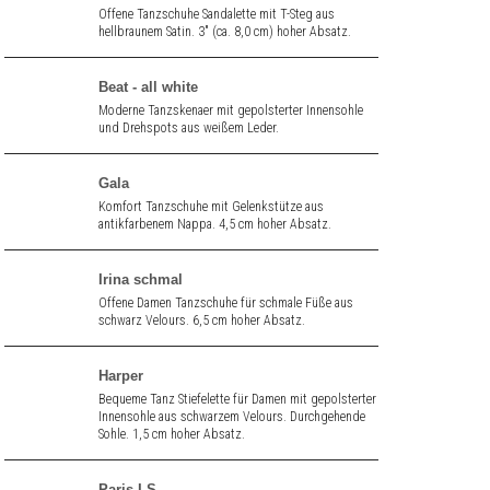
Offene Tanzschuhe Sandalette mit T-Steg aus
hellbraunem Satin. 3" (ca. 8,0 cm) hoher Absatz.
Beat - all white
Moderne Tanzskenaer mit gepolsterter Innensohle
und Drehspots aus weißem Leder.
Gala
Komfort Tanzschuhe mit Gelenkstütze aus
antikfarbenem Nappa. 4,5 cm hoher Absatz.
Irina schmal
Offene Damen Tanzschuhe für schmale Füße aus
schwarz Velours. 6,5 cm hoher Absatz.
Harper
Bequeme Tanz Stiefelette für Damen mit gepolsterter
Innensohle aus schwarzem Velours. Durchgehende
Sohle. 1,5 cm hoher Absatz.
Paris LS